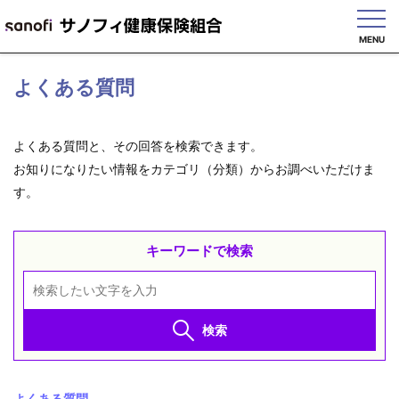
MENU
English
よくある質問
よくある質問と、その回答を検索できます。
お知りになりたい情報をカテゴリ（分類）からお調べいただけま
健
保
す。
の
し
く
キーワードで検索
み
健
保
の
検索
給
付