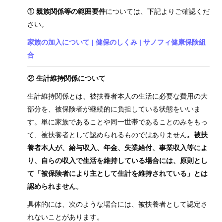
① 親族関係等の範囲要件
については、下記よりご確認くだ
組
さい。
合
案
家族の加入について | 健保のしくみ | サノフィ健康保険組
内
合
② 生計維持関係について
生計維持関係とは、被扶養者本人の生活に必要な費用の大
部分を、被保険者が継続的に負担している状態をいいま
す。単に家族であることや同一世帯であることのみをもっ
て、被扶養者として認められるものではありません
。被扶
養者本人が、給与収入、年金、失業給付、事業収入等によ
り、自らの収入で生活を維持している場合には、原則とし
て「被保険者により主として生計を維持されている」とは
認められません。
具体的には、次のような場合には、被扶養者として認定さ
れないことがあります。